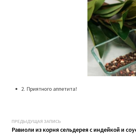
2. Приятного аппетита!
Навигация
Предыдущая
ПРЕДЫДУЩАЯ ЗАПИСЬ
запись:
Равиоли из корня сельдерея с индейкой и соу
по