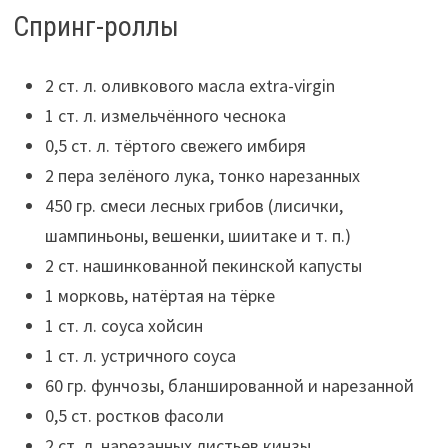
Спринг-роллы
2 ст. л. оливкового масла extra-virgin
1 ст. л. измельчённого чеснока
0,5 ст. л. тёртого свежего имбиря
2 пера зелёного лука, тонко нарезанных
450 гр. смеси лесных грибов (лисички,
шампиньоны, вешенки, шиитаке и т. п.)
2 ст. нашинкованной пекинской капусты
1 морковь, натёртая на тёрке
1 ст. л. соуса хойсин
1 ст. л. устричного соуса
60 гр. фунчозы, бланшированной и нарезанной
0,5 ст. ростков фасоли
2 ст. л. нарезанных листьев кинзы