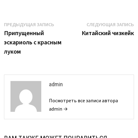
Навигация
Предыдущая
С
ПРЕДЫДУЩАЯ ЗАПИСЬ
СЛЕДУЮЩАЯ ЗАПИСЬ
запись:
з
Припущенный
Китайский чизкейк
по
эскариоль с красным
записям
луком
admin
Посмотреть все записи автора
admin →