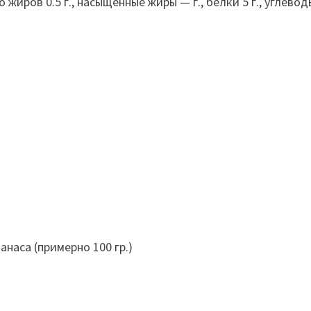
ров 0.5 г., насыщенные жиры — г., белки 5 г., углеводы 
анаса (примерно 100 гр.)