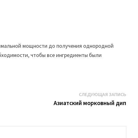
ксимальной мощности до получения однородной
бходимости, чтобы все ингредиенты были
Сле
СЛЕДУЮЩАЯ ЗАПИСЬ
запи
Азиатский морковный дип