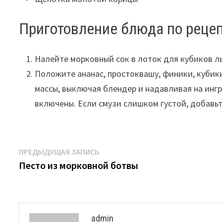
Приготовление блюда по рецеп
Налейте морковный сок в лоток для кубиков ль
Положите ананас, простоквашу, финики, кубик
массы, выключая блендер и надавливая на инг
включены. Если смузи слишком густой, добавьте
Навигация
Предыдущая
ПРЕДЫДУЩАЯ ЗАПИСЬ
запись:
Песто из морковной ботвы
по
записям
admin