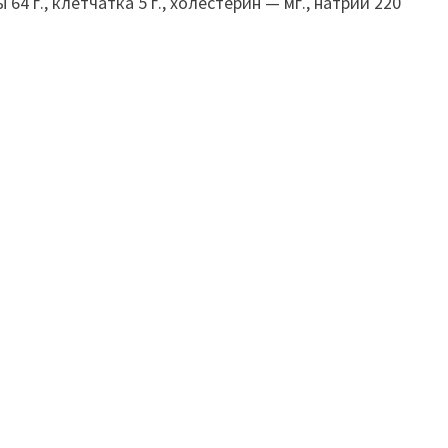
64 г., клетчатка 5 г., холестерин — мг., натрий 220