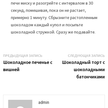
печи миску и разогрейте с интервалом в 30
секунд, помешивая, пока он не растает,
примерно 1 минуту. Сбрызните растопленным
шоколадом каждый купол и посыпьте
шоколадной стружкой. Сразу же подавайте.
Навигация
Предыдущая
С
ПРЕДЫДУЩАЯ ЗАПИСЬ
СЛЕДУЮЩАЯ ЗАПИСЬ
запись:
з
Шоколадное печенье с
Шоколадный торт с
по
вишней
шоколадными
записям
батончиками
admin