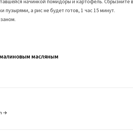
авшейся начинкой помидоры и картофель. Сбрызните вс
 пузырями, а рис не будет готов, 1 час 15 минут.
езаном.
и малиновым масляным
in →