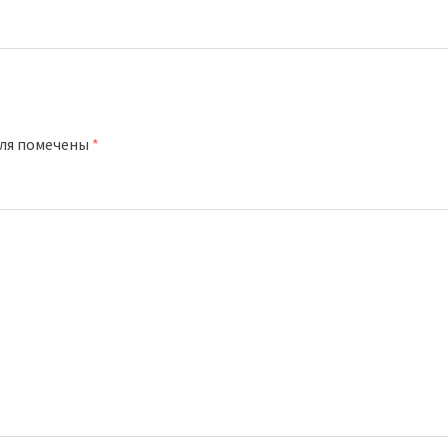
оля помечены
*