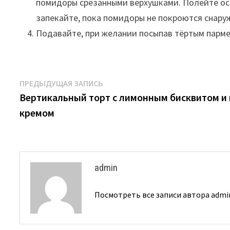
помидоры срезанными верхушками. Полейте ост
запекайте, пока помидоры не покроются снаружи
Подавайте, при желании посыпав тёртым парм
Навигация
Предыдущая
ПРЕДЫДУЩАЯ ЗАПИСЬ
запись:
Вертикальный торт с лимонным бисквитом 
по
кремом
записям
admin
Посмотреть все записи автора adm