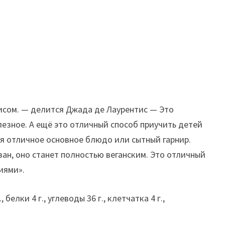
исом. — делится Джада де Лаурентис — Это
лезное. А ещё это отличный способ приучить детей
тся отличное основное блюдо или сытный гарнир.
езан, оно станет полностью веганским. Это отличный
иями».
лки 4 г., углеводы 36 г., клетчатка 4 г.,