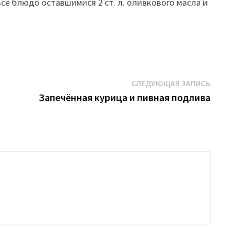
ё блюдо оставшимися 2 ст. л. оливкового масла и
Сле
СЛЕДУЮЩАЯ ЗАПИСЬ
запи
Запечённая курица и пивная подлива