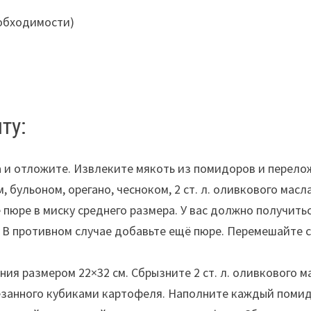
еобходимости)
ту:
 и отложите. Извлеките мякоть из помидоров и перелож
 бульоном, орегано, чесноком, 2 ст. л. оливкового масла
пюре в миску среднего размера. У вас должно получить
 В противном случае добавьте ещё пюре. Перемешайте с
я размером 22×32 см. Сбрызните 2 ст. л. оливкового мас
занного кубиками картофеля. Наполните каждый помидо