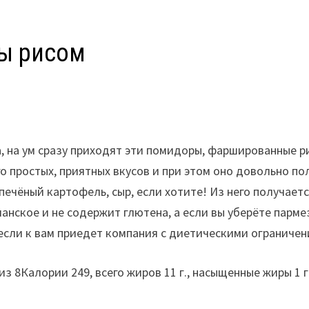
ы рисом
, на ум сразу приходят эти помидоры, фаршированные р
 простых, приятных вкусов и при этом оно довольно по
, печёный картофель, сыр, если хотите! Из него получае
ианское и не содержит глютена, а если вы уберёте парм
 если к вам приедет компания с диетическими ограничен
Калории 249, всего жиров 11 г., насыщенные жиры 1 г., бе