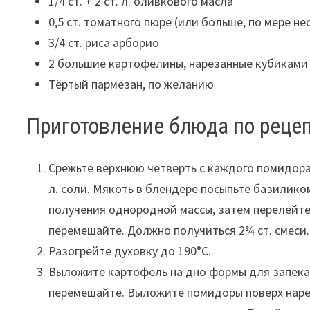
1/4 ст. + 2 ст. л. оливкового масла
0,5 ст. томатного пюре (или больше, по мере н
3/4 ст. риса арборио
2 большие картофелины, нарезанные кубиками
Тёртый пармезан, по желанию
Приготовление блюда по рецеп
Срежьте верхнюю четверть с каждого помидора
л. соли. Мякоть в блендере посыпьте базиликом,
получения однородной массы, затем перелейте 
перемешайте. Должно получиться 2¾ ст. смеси.
Разогрейте духовку до 190°С.
Выложите картофель на дно формы для запекани
перемешайте. Выложите помидоры поверх наре