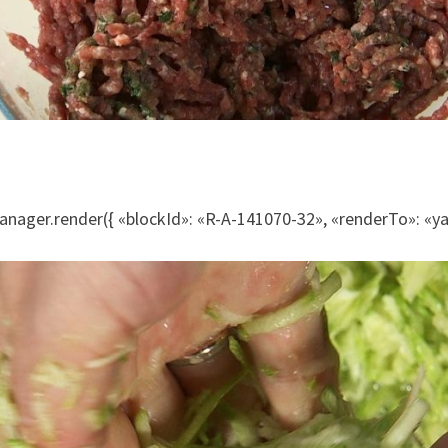
nager.render({ «blockId»: «R-A-141070-32», «renderTo»: «y