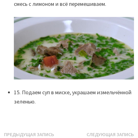
смесь с лимоном и всё перемешиваем.
15. Подаем суп в миске, украшаем измельчённой
зеленью.
Навигация
Предыдущая
С
ПРЕДЫДУЩАЯ ЗАПИСЬ
СЛЕДУЮЩАЯ ЗАПИСЬ