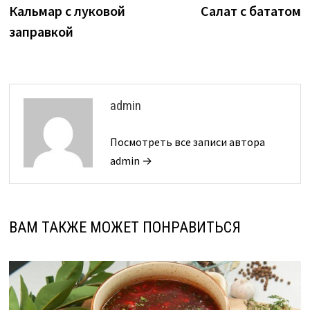
запись:
з
Кальмар с луковой
Салат с бататом
по
заправкой
записям
admin
Посмотреть все записи автора
admin →
ВАМ ТАКЖЕ МОЖЕТ ПОНРАВИТЬСЯ