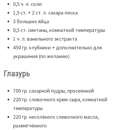
0,5 ч. л. соли
1,5 ст. + 2 ст. л. сахара-песка
3 больших яйца
0,5 ст. сметаны, комнатной температуры
1 ч. л. ванильного экстракта
450 гр. клубники + дополнительно для
украшения (по желанию)
Глазурь
700 гр. сахарной пудры, просеянной
220 гр. сливочного крем-сыра, комнатной
температуры
220 гр. несолёного сливочного масла,
размягчённого