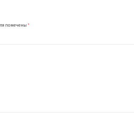
оля помечены
*