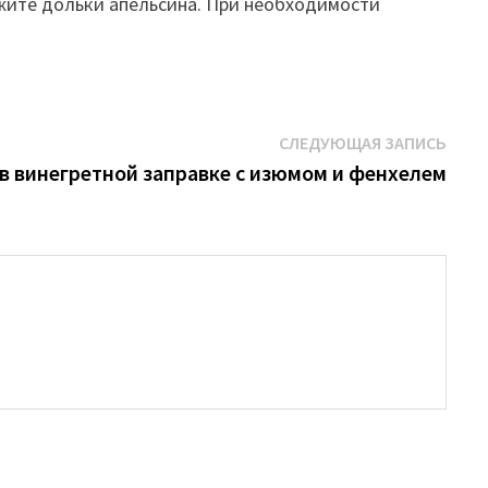
жите дольки апельсина. При необходимости
Сле
СЛЕДУЮЩАЯ ЗАПИСЬ
запи
в винегретной заправке с изюмом и фенхелем