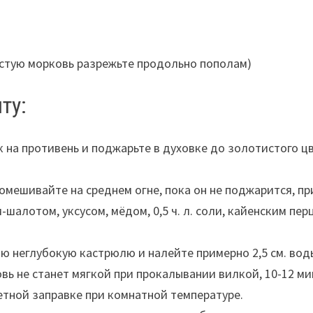
олстую морковь разрежьте продольно пополам)
ту:
 на противень и поджарьте в духовке до золотистого цве
мешивайте на среднем огне, пока он не поджарится, пр
шалотом, уксусом, мёдом, 0,5 ч. л. соли, кайенским пе
юю неглубокую кастрюлю и налейте примерно 2,5 см. вод
овь не станет мягкой при прокалывании вилкой, 10-12 м
етной заправке при комнатной температуре.