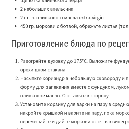
Щепотка кайенского перца
2 небольших апельсина
2 ст. л. оливкового масла extra-virgin
450 гр. моркови с ботвой, обрежьте листья (т
Приготовление блюда по рецеп
Разогрейте духовку до 175°С. Выложите фундук
орехи дном стакана.
Насыпьте кориандр в небольшую сковороду и по
форму для запекания вместе с фундуком, луком-
оливковое масло. Отставьте в сторону.
Установите корзину для варки на пару в средн
накройте крышкой и варите на пару, пока морк
перемешайте и дайте моркови остыть в винегр