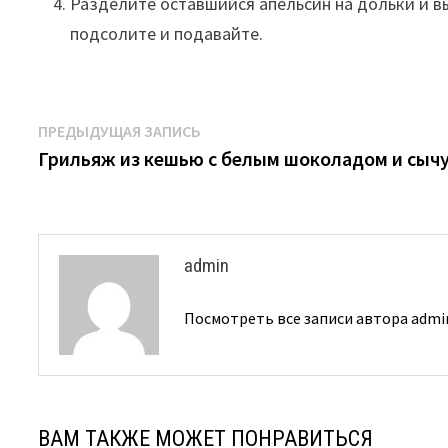
Разделите оставшийся апельсин на дольки и в
подсолите и подавайте.
Навигация
Предыдущая
ПРЕДЫДУЩАЯ ЗАПИСЬ
запись:
Грильяж из кешью с белым шоколадом и сыч
по
записям
admin
Посмотреть все записи автора adm
ВАМ ТАКЖЕ МОЖЕТ ПОНРАВИТЬСЯ