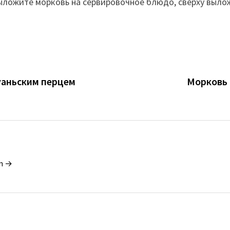
ыложите морковь на сервировочное блюдо, сверху выло
уаньским перцем
Морковь 
in →